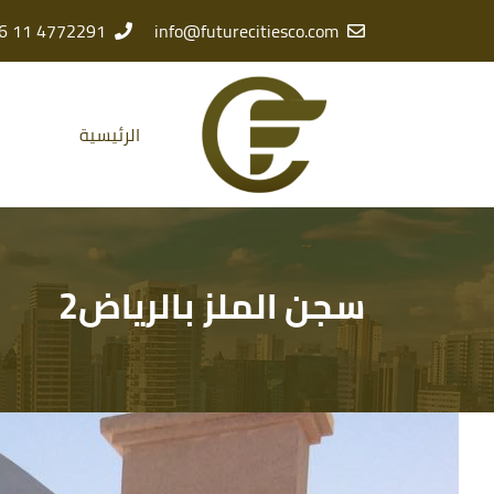
4772291 11 966 +
info@futurecitiesco.com
الرئيسية
سجن الملز بالرياض2