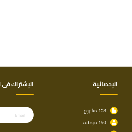
الإحصائية
الإشتراك فى ا
108 مشروع
Email
150 موظف